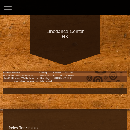
Linedance-Center
HK
Nieder-Ramstadt - Montag 18:45 Uhr - 21:30 Uhr
Blau-Gold Casino, Alsfelder Str. - Mittwoch 10:00 Uhr - 13:10 Uhr
Blau-Gold Casino, Waldkolonie - Dienstags 17:00 Uhr - 19:30 Uhr
Passt gut auf Euch auf und bleibt gesund!
freies Tanztraining: