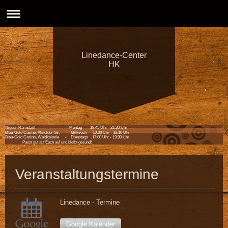
Linedance-Center
HK
Nieder-Ramstadt - Montag 18:45 Uhr - 21:30 Uhr
Blau-Gold Casino, Alsfelder Str. - Mittwoch 10:00 Uhr - 13:10 Uhr
Blau-Gold Casino, Waldkolonie - Dienstags 17:00 Uhr - 19:30 Uhr
Passt gut auf Euch auf und bleibt gesund!
Veranstaltungstermine
Linedance - Termine
Google Kalender